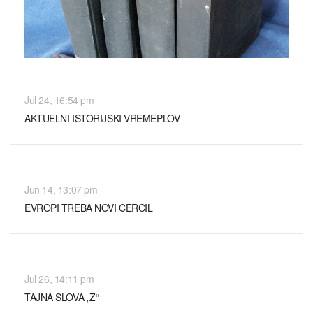
SVET
Jul 24, 16:54 pm
AKTUELNI ISTORIJSKI VREMEPLOV
SVET
Jun 14, 13:07 pm
EVROPI TREBA NOVI ČERČIL
SVET
Jul 26, 14:11 pm
TAJNA SLOVA „Z“